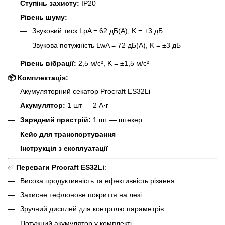
Ступінь захисту:
IP20
Рівень шуму:
Звуковий тиск LpA = 62 дБ(А), K = ±3 дБ
Звукова потужність LwA = 72 дБ(А), K = ±3 дБ
Рівень вібрації:
2,5 м/с², K = ±1,5 м/с²
📦 Комплектація:
Акумуляторний секатор Procraft ES32Li
Акумулятор:
1 шт — 2 А·г
Зарядний пристрій:
1 шт — штекер
Кейс для транспортування
Інструкція з експлуатації
✅
Переваги Procraft ES32Li
:
Висока продуктивність та ефективність різання
Захисне тефлонове покриття на лезі
Зручний дисплей для контролю параметрів
Потужний акумулятор у комплекті