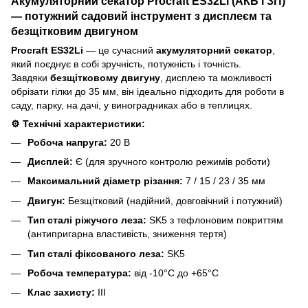
Акумуляторний секатор Procraft ES32Li (АКБ і ЗП)
— потужний садовий інструмент з дисплеєм та
безщітковим двигуном
Procraft ES32Li
— це сучасний
акумуляторний секатор
,
який поєднує в собі зручність, потужність і точність.
Завдяки
безщітковому двигуну
, дисплею та можливості
обрізати гілки до 35 мм, він ідеально підходить для роботи в
саду, парку, на дачі, у виноградниках або в теплицях.
⚙️ Технічні характеристики:
Робоча напруга:
20 В
Дисплей:
Є (для зручного контролю режимів роботи)
Максимальний діаметр різання:
7 / 15 / 23 / 35 мм
Двигун:
Безщітковий (надійний, довговічний і потужний)
Тип сталі ріжучого леза:
SK5 з тефлоновим покриттям
(антипригарна властивість, зниження тертя)
Тип сталі фіксованого леза:
SK5
Робоча температура:
від -10°C до +65°C
Клас захисту:
III