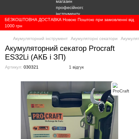
БЕЗКОШТОВНА ДОСТАВКА Новою Поштою при замовленні від
1000 грн
Акумуляторний інструмент
Акумуляторні секатори
Акумулят
Акумуляторний секатор Procraft
ES32Li (АКБ і ЗП)
Артикул:
030321
1 відгук