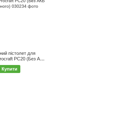
ний пістолет для
rocraft PC20 (Без АКБ
о)
Купити