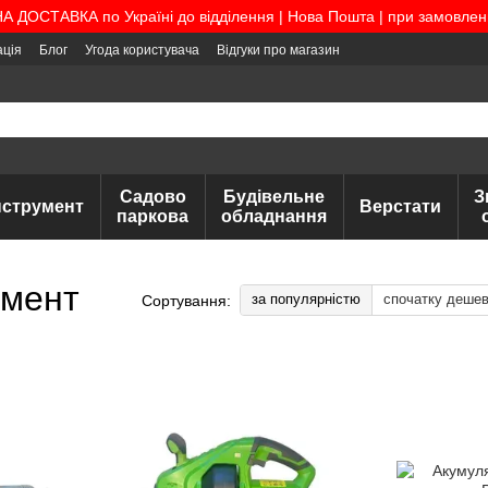
ДОСТАВКА по Україні до відділення | Нова Пошта | при замовленні
ація
Блог
Угода користувача
Відгуки про магазин
Садово
Будівельне
З
нструмент
Верстати
паркова
обладнання
умент
за популярністю
спочатку деше
Сортування: