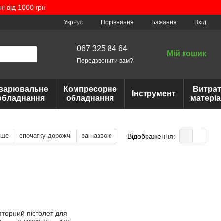
 від 1000 грн
Порівняння
Укр
Рус
Бажання
Вхід
067 325 84 64
Мій кошик
Передзвонити вам?
варювальне
Компресорне
Витрат
Інструмент
обладнання
обладнання
матері
вше
спочатку дорожчі
за назвою
Відображення: