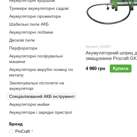
Акумуляторні кущорізи
Тримери акумуляторні садові
Акумуляторні прожектори
Шабельні пили АКБ
Акумуляторні лобзики
Дискові пили
Артикул: 032007
Перфоратори
Акумуляторний шприц 
Акумуляторні полірувальні
змащування Procraft GK
машини
АКБ та ЗП) — 9000 PSI, 
4 980 грн
Купити
шланг 76 см
Акумуляторні вирубні ножиці по
металу
Заклепувальні пістолети на
акумуляторі
Спеціалізований АКБ інструмент
Акумуляторні мийки
Акумулятори і зарядні пристрої
Бренд
ProCraft
3