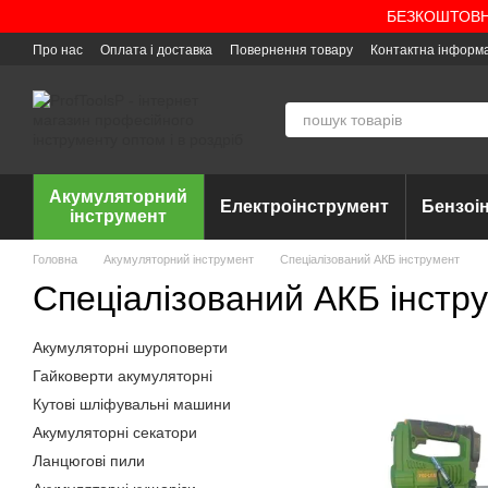
Перейти до основного контенту
БЕЗКОШТОВНА 
Про нас
Оплата і доставка
Повернення товару
Контактна інформ
Акумуляторний
Електроінструмент
Бензоі
інструмент
Головна
Акумуляторний інструмент
Спеціалізований АКБ інструмент
Спеціалізований АКБ інстр
Акумуляторні шуроповерти
Гайковерти акумуляторні
Кутові шліфувальні машини
Акумуляторні секатори
Ланцюгові пили