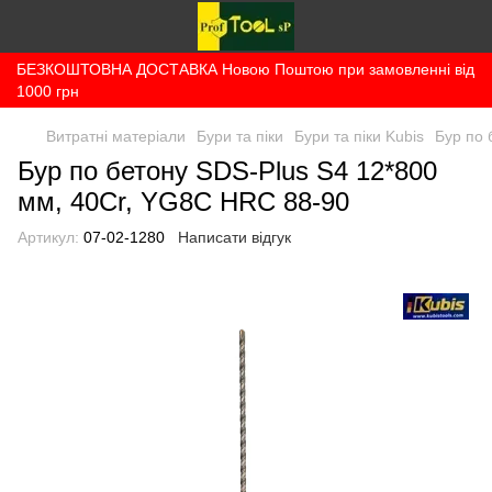
БЕЗКОШТОВНА ДОСТАВКА Новою Поштою при замовленні від
1000 грн
Витратні матеріали
Бури та піки
Бури та піки Kubis
Бур по 
Бур по бетону SDS-Plus S4 12*800
мм, 40Cr, YG8C HRC 88-90
Артикул:
07-02-1280
Написати відгук