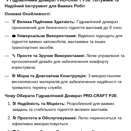
Надійний Інструмент для Важких Робіт
Основні Особливості:
🏋️
Велика Підйомна Здатність:
Гідравлічний домкрат
призначений для безпечного підняття вантажів до 8 тонн.
💼
Універсальне Використання:
Відмінно підходить для
підняття важких автомобілів, вантажівок та інших
транспортних засобів.
🔧
Просте та Зручне Використання:
Легке управління та
ергономічний дизайн для забезпечення комфорту
користувача.
🛠️
Міцна та Довговічна Конструкція:
З використанням
високоякісних матеріалів для забезпечення надійності та
тривалого терміну служби.
Чому Обирати Гідравлічний Домкрат PRO-CRAFT PJ8:
🛠️
Надійність та Міцність:
Розроблений для важких
завдань та стабільного підняття великих вантажів.
🔄
Простота в Обслуговуванні:
Легко переноситься та
ефективно використовується.