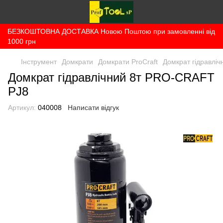
БЕЗКОШТОВНА ДОСТАВКА Новою Поштою при замовленні від
1000 грн
Інструмент
Домкрати
Домкрати ProCraft
Домкрат гідравлі
Домкрат гідравлічний 8т PRO-CRAFT
PJ8
Артикул:
040008
Написати відгук