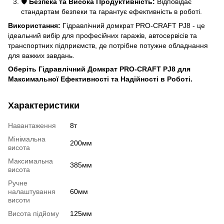
🛡️
Безпека та Висока Продуктивність:
Відповідає
стандартам безпеки та гарантує ефективність в роботі.
Використання:
Гідравлічний домкрат PRO-CRAFT PJ8 - це
ідеальний вибір для професійних гаражів, автосервісів та
транспортних підприємств, де потрібне потужне обладнання
для важких завдань.
Оберіть Гідравлічний Домкрат PRO-CRAFT PJ8 для
Максимальної Ефективності та Надійності в Роботі.
Характеристики
Навантаження
8т
Мінімальна
200мм
висота
Максимальна
385мм
висота
Ручне
налаштування
60мм
висоти
Висота підйому
125мм