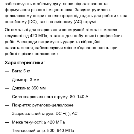
забезпечують стабільну дугу, легке підпалювання та
формування рівного і міцного шва. Завдяки рутилово-
целюлозному покриттю електроди підходять для роботи як на
постійному (DC), так і на змінному (AC) струмі.
Оптимальні для зварювання конструкцій зі сталі з межею
текучості від 420 МПа, а також для побутових і професійних
робіт. Електроди витримують удари та вібраційні
навантаження, забезпечуючи якісне з'єднання навіть при
роботі в різних положеннях.
Характеристики:
Вага: 5 кг
Діаметр: 3 мм
Довжина: 350 мм
Сила зварювального струму: 80–140 А
Покриття: рутилово-целюлозне
Зварювальний струм: DC +(-), AC
Межа текучості: ≥ 420 МПа
Тимчасовий опір: 500–640 МПа