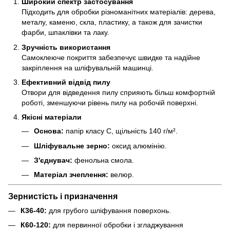
Широкий спектр застосування
Підходить для обробки різноманітних матеріалів: дерева,
металу, каменю, скла, пластику, а також для зачистки
фарби, шпаклівки та лаку.
Зручність використання
Самоклеюче покриття забезпечує швидке та надійне
закріплення на шліфувальній машинці.
Ефективний відвід пилу
Отвори для відведення пилу сприяють більш комфортній
роботі, зменшуючи рівень пилу на робочій поверхні.
Якісні матеріали
Основа:
папір класу С, щільність 140 г/м².
Шліфувальне зерно:
оксид алюмінію.
З'єднувач:
фенольна смола.
Матеріал зчеплення:
велюр.
Зернистість і призначення
К36-40:
для грубого шліфування поверхонь.
К60-120:
для первинної обробки і згладжування