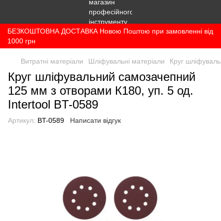
БЕЗКОШТОВНА ДОСТАВКА Новою Поштою при замовленні від
1000 грн
Витратні матеріали
Шліфувальні матеріали
Круг шліфувальн
Круг шліфувальний самозачепний
125 мм з отворами К180, уп. 5 од.
Intertool BT-0589
Артикул:
BT-0589
Написати відгук