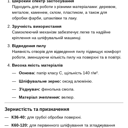
Широкий спектр застосування
Підходить для роботи з різними матеріалами: деревом,
металом, каменем, склом, пластиком, а також для
обробки фарби, шпаклівки та лаку.
Зручність використання
Самоклеючий механізм забезпечує легке та надійне
кріплення на шліфувальній машинці.
Відведення пилу
Наявність отворів для відведення пилу підвищує комфорт
роботи, зменшуючи кількість пилу на поверхні та в повітрі.
Висока якість матеріалів
Основа:
папір класу С, щільність 140 г/м².
Шліфувальне зерно:
оксид алюмінію.
З'єднувач:
фенольна смола.
Матеріал зчеплення:
велюр.
Зернистість та призначення
К36-40:
для грубої обробки поверхні.
К60-120:
для первинного шліфування та згладжування