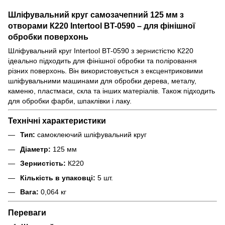
Шліфувальний круг самозачепний 125 мм з
отворами К220 Intertool BT-0590 – для фінішної
обробки поверхонь
Шліфувальний круг Intertool BT-0590 з зернистістю К220
ідеально підходить для фінішної обробки та поліровання
різних поверхонь. Він використовується з ексцентриковими
шліфувальними машинами для обробки дерева, металу,
каменю, пластмаси, скла та інших матеріалів. Також підходить
для обробки фарби, шпаклівки і лаку.
Технічні характеристики
Тип:
самоклеючий шліфувальний круг
Діаметр:
125 мм
Зернистість:
К220
Кількість в упаковці:
5 шт.
Вага:
0,064 кг
Переваги