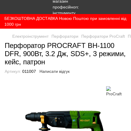
БЕЗКОШТОВНА ДОСТАВКА Новою Поштою при замовленні від
1000 грн
Електроінструмент
Перфоратори
Перфоратори ProCraft
П
Перфоратор PROCRAFT BH-1100
DFR, 900Вт, 3.2 Дж, SDS+, 3 режими,
кейс, патрон
Артикул:
011007
Написати відгук