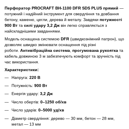
Перфоратор PROCRAFT BH-1100 DFR SDS PLUS прямий
—
потужний і надійний інструмент для свердління та довбання
бетону, каменю, цегли, дерева й металу. Завдяки
потужності
900 Вт
та
силі удару 3,2 Дж
він легко справляється з
найскладнішими завданнями.
Модель оснащена системою
DFR
(швидкознімний патрон), що
дозволяє швидко змінювати оснащення під різні
роботи.
Антивібраційна система
,
прогумована рукоятка
та
кабель довжиною 3 м забезпечують комфорт та зручність під
час використання.
Характеристики:
Напруга:
220 В
Потужність:
900 Вт
Енергія удару:
3,2 Дж
Число обертів:
0–1250 об/хв
Число ударів:
0–5000 уд/хв
Діаметр свердління: дерево — 30 мм, бетон — 28 мм,
метал — 13 мм