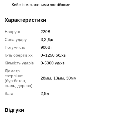
Кейс із металевими застібками
Характеристики
Напруга
220В
Сила удару
3,2 Дж
Потужність
900Вт
К-ть обертів хх
0–1250 об/хв
Кількість ударів
0-5000 уд/хв
Діаметр
сверління
28мм, 13мм, 30мм
(бур:бетон,
сталь, дерево)
Вага
2,8кг
Відгуки