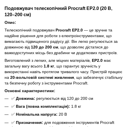
Подовжувач телескопічний Procraft EP2.0 (20 В,
120–200 см)
Опис:
Телескопічний подовжувач
Procraft EP2.0
— це зручне та
надійне рішення для роботи з електроінструментами, що
вимагають підвищеного радіусу дії. Він легко регулюється за
довжиною від
120 до 200 см
, що дозволяє дістатися до
важкодоступних місць без драбини чи додаткових пристроїв.
Виготовлений з легких, але міцних матеріалів,
EP2.0
має
загальну вагу всього
1.8 кг
, що гарантує зручність у
використанні навіть протягом тривалого часу. Пристрій працює
на
20-вольтовій системі живлення
, що забезпечує стабільну
та безпечну роботу з інструментами Procraft.
Основні характеристики:
✅
Довжина:
регулюється від 120 до 200 см
✅
Вага (повна комплектація):
1.8 кг
✅
Номінальна напруга:
20 В
✅
Призначення:
для подовження інструментів Procraft