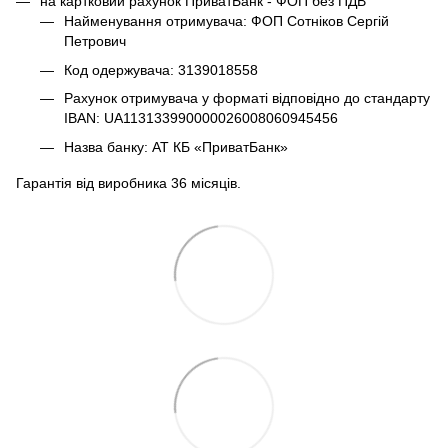
на картковий рахунок ПриватБанк - ФОП без ПДВ
Найменування отримувача: ФОП Сотніков Сергій
Петрович
Код одержувача: 3139018558
Рахунок отримувача у форматі відповідно до стандарту
IBAN: UA113133990000026008060945456
Назва банку: АТ КБ «ПриватБанк»
Гарантія від виробника 36 місяців.