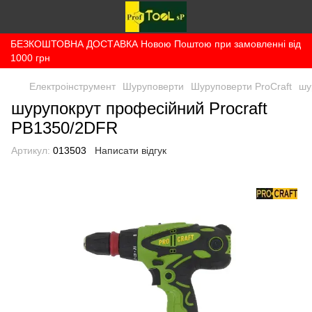
БЕЗКОШТОВНА ДОСТАВКА Новою Поштою при замовленні від
1000 грн
Електроінструмент
Шуруповерти
Шуруповерти ProCraft
шу
шурупокрут професійний Procraft
PB1350/2DFR
Артикул:
013503
Написати відгук