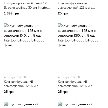
Компресор автомобільний 12
Круг шліфувальний
В, один циліндр 30 мм Intertool
самозачепний 125 мм з
AC-0002
отворами К36, уп. 5 од.
1 399 грн
25 грн
Intertool BT-0582
Артикул: BT-0583
Артикул: BT-0585
Круг шліфувальний
Круг шліфувальний
самозачепний 125 мм з
самозачепний 125 мм з
отворами К40, уп. 5 од.
отворами К80, уп. 5 од.
25 грн
25 грн
Intertool BT-0583
Intertool BT-0585