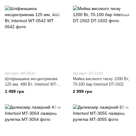
Артикул: WT-0542
Артикул: DT-1502
Шліфмашина ексцентрикова
Мийка високого тиску 1200 Вт,
125 мм, 480 Вт, Intertool WT-
70-100 бар Intertool DT-1502
0542
1 499 грн
2 999 грн