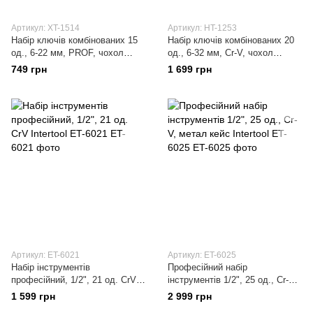
Артикул: XT-1514
Артикул: HT-1253
Набір ключів комбінованих 15
Набір ключів комбінованих 20
од., 6-22 мм, PROF, чохол
од., 6-32 мм, Cr-V, чохол
INTERTOOL
Intertool
749 грн
1 699 грн
Артикул: ET-6021
Артикул: ET-6025
Набір інструментів
Професійний набір
професійний, 1/2", 21 од. CrV
інструментів 1/2", 25 од., Cr-V,
Intertool ET-6021
метал кейс Intertool ET-6025
1 599 грн
2 999 грн