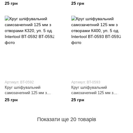
отворами К220, уп. 5 од.
отворами К240, уп. 5 од.
25 грн
25 грн
Intertool BT-0590
Intertool BT-0591
Артикул: BT-0592
Артикул: BT-0593
Круг шліфувальний
Круг шліфувальний
самозачепний 125 мм з
самозачепний 125 мм з
отворами К320, уп. 5 од.
отворами К400, уп. 5 од.
25 грн
25 грн
Intertool BT-0592
Intertool BT-0593
Показати ще 20 товарів