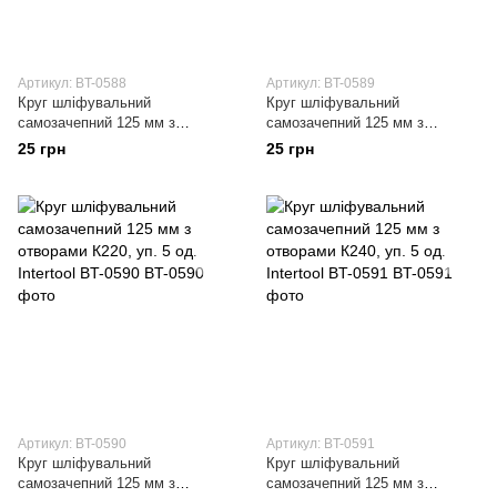
Артикул: BT-0588
Артикул: BT-0589
Круг шліфувальний
Круг шліфувальний
самозачепний 125 мм з
самозачепний 125 мм з
отворами К150, уп. 5 од.
отворами К180, уп. 5 од.
25 грн
25 грн
Intertool BT-0588
Intertool BT-0589
Артикул: BT-0590
Артикул: BT-0591
Круг шліфувальний
Круг шліфувальний
самозачепний 125 мм з
самозачепний 125 мм з