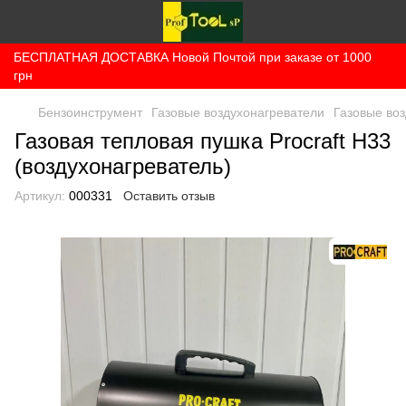
БЕСПЛАТНАЯ ДОСТАВКА Новой Почтой при заказе от 1000
грн
Бензоинструмент
Газовые воздухонагреватели
Газовые воз
Газовая тепловая пушка Procraft H33
(воздухонагреватель)
Артикул:
000331
Оставить отзыв