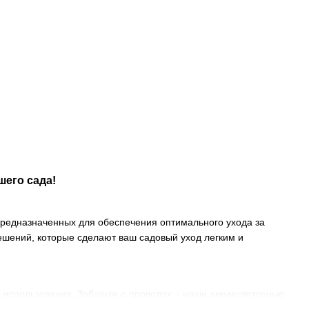
его сада!
предназначенных для обеспечения оптимального ухода за
шений, которые сделают ваш садовый уход легким и
 использования. Забудьте о проводах – наши аккумуляторные