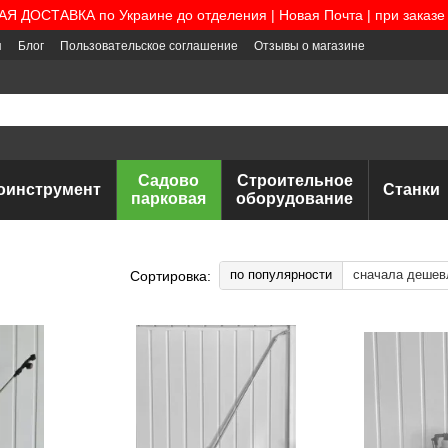
 ДОСТАВКА по Украине до отделения | Новая Почта | при заказе 
я
Блог
Пользовательское соглашение
Отзывы о магазине
Садово
Строительное
оинструмент
Станки
парковая
оборудование
по популярности
сначала дешев
Сортировка: