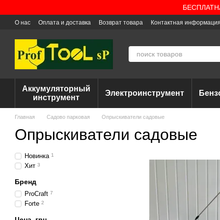
Перейти к основному контенту
БЕСПЛАТНАЯ
О нас
Оплата и доставка
Возврат товара
Контактная информаци
Аккумуляторный
Электроинструмент
Бенз
инструмент
Главная
Садово парковая
Опрыскиватели садовые
Опрыскиватели садовые
Новинка
1
Хит
3
Бренд
ProCraft
7
Forte
2
Цена, грн