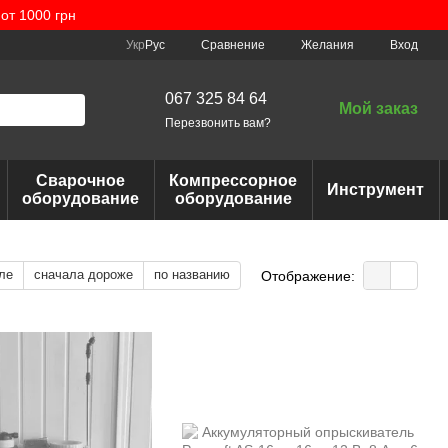
от 1000 грн
Сравнение
Укр
Рус
Желания
Вход
067 325 84 64
Мой заказ
Перезвонить вам?
Сварочное
Компрессорное
Инструмент
оборудование
оборудование
ле
сначала дороже
по названию
Отображение: