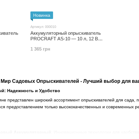
Новинка
Артикул: 000010
киватель
Аккумуляторный опрыскиватель
PROCRAFT AS-10 — 10 л, 12 В, 8
А·ч, 1.5–5 бар, 6 насадок
1 365 грн
 Мир Садовых Опрыскивателей - Лучший выбор для ваш
й: Надежность и Удобство
ине представлен широкий ассортимент опрыскивателей для сада, 
ся предоставлением только высококачественных и современных ре
?
довый Аккумуляторный
: Инновационные технологии для удобства