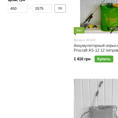
От Цена, грн
До Цена, грн
OK
Хит
Артикул: 001203
Аккумуляторный опрыс
Procraft AS-12 12 литров
1 410 грн
Купить