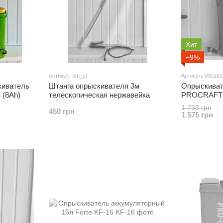
Хит
−9%
Артикул: 3m_st
Артикул: 000162
киватель
Штанга опрыскивателя 3м
Опрыскиват
 (8Ah)
телескопическая нержавейка
PROCRAFT 
1 733 грн
450 грн
1 575 грн