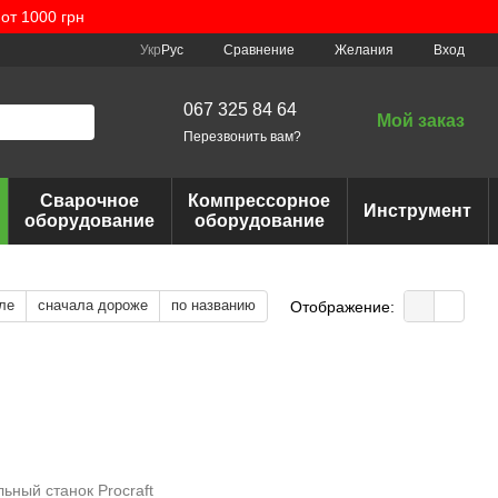
от 1000 грн
Сравнение
Укр
Рус
Желания
Вход
067 325 84 64
Мой заказ
Перезвонить вам?
Сварочное
Компрессорное
Инструмент
оборудование
оборудование
ле
сначала дороже
по названию
Отображение: