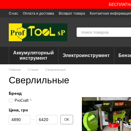
Перейти к основному контенту
БЕСПЛАТНАЯ
О нас
Оплата и доставка
Возврат товара
Контактная информаци
Аккумуляторный
Электроинструмент
Бенз
инструмент
Главная
Станки
Сверлильные
Сверлильные
Бренд
ProCraft
3
Цена, грн
От Цена, грн
До Цена, грн
OK