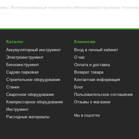
сть:
Интегрированные технологии обеспечивают высокую точность 
адач.
е:
Легкое в использовании и удобное управление позволяет быстро
ция:
Высококачественные материалы и прочная конструкция гарант
Каталог
Клиентам
 наш сверлильный станок?
Аккумуляторный инструмент
Вход в личный кабинет
тво: Наш сверлильный станок предназначен для высокопрофессион
Электроинструмент
О нас
Бензоинструмент
Оплата и доставка
е сверлильный станок прямо сейчас и получите инструмент, котор
Садово парковая
Возврат товара
очными и эффективными с нашим сверлильным станком. Выберите 
Строительное оборудование
Контактная информация
Станки
Блог
Сварочное оборудование
Пользовательское соглашение
Компрессорное оборудование
Отзывы о магазине
Инструмент
Мы в соцсетях
Расходные материалы