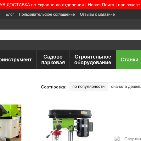
 ДОСТАВКА по Украине до отделения | Новая Почта | при заказе 
я
Блог
Пользовательское соглашение
Отзывы о магазине
Садово
Строительное
оинструмент
Станки
парковая
оборудование
по популярности
сначала дешев
Сортировка: