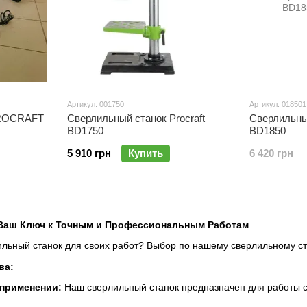
Артикул: 001750
Артикул: 018501
PROCRAFT
Сверлильный станок Procraft
Сверлильный
BD1750
BD1850
5 910 грн
Купить
6 420 грн
Ваш Ключ к Точным и Профессиональным Работам
ьный станок для своих работ? Выбор по нашему сверлильному ста
ва:
 применении:
Наш сверлильный станок предназначен для работы с