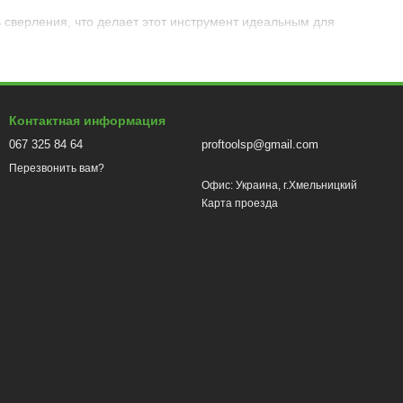
сверления, что делает этот инструмент идеальным для
 и эффективно выполнять свои задачи.
ируют длительную службу и отличную стойкость.
Контактная информация
067 325 84 64
proftoolsp@gmail.com
ального использования, позволяя вам уверенно справиться с
Перезвонить вам?
Офис: Украина, г.Хмельницкий
ый облегчит ваши строительные и ремонтные работы.
Карта проезда
надежность и профессионализм для своих задач!