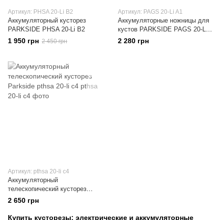
Артикул: PHSA 20-Li B2
Артикул: PAGS 20-Li A1
Аккумуляторный кусторез
Аккумуляторные ножницы для
PARKSIDE PHSA 20-Li B2
кустов PARKSIDE PAGS 20-Li
A1
1 950 грн
2 280 грн
2 450 грн
Артикул: pthsa 20-li c4
Аккумуляторный
телескопический кусторез
Parkside pthsa 20-li c4
2 650 грн
Купить кусторезы: электрические и аккумуляторные