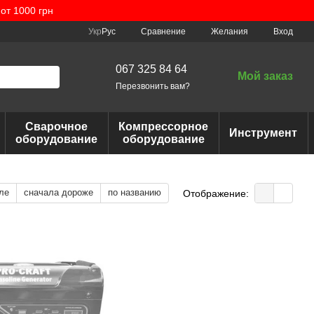
от 1000 грн
Сравнение
Укр
Рус
Желания
Вход
067 325 84 64
Мой заказ
Перезвонить вам?
Сварочное
Компрессорное
Инструмент
оборудование
оборудование
ле
сначала дороже
по названию
Отображение: