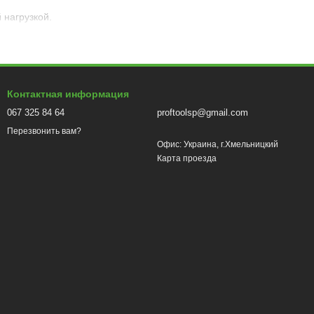
 нагрузкой.
 питания.
утствии электроснабжения.
Контактная информация
067 325 84 64
proftoolsp@gmail.com
тей и мобильности.
Перезвонить вам?
Офис: Украина, г.Хмельницкий
Карта проезда
ельный период работы без подзарядки.
 ведущих производителей.
ющие надежное и стабильное электроснабжение.
обы каждый нашел подходящий ему вариант.
ситуациях. Надежный электропоставщик – это ключ к вашему