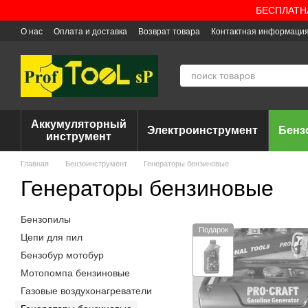
Перейти к основному контенту
БЕСПЛАТНАЯ
О нас
Оплата и доставка
Возврат товара
Контактная информаци
Аккумуляторный
Электроинструмент
Бенз
инструмент
Главная
Бензоинструмент
Генераторы бензиновые
Генераторы бензиновые
Бензопилы
Подарок
Цепи для пил
Бензобур мотобур
Мотопомпа бензиновые
Газовые воздухонагреватели