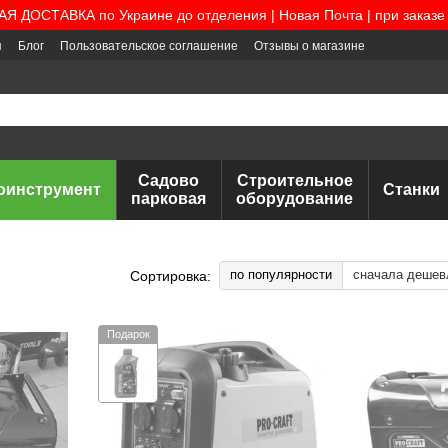
 ДОСТАВКА по Украине до отделения | Новая Почта | при заказе 
я
Блог
Пользовательское соглашение
Отзывы о магазине
Садово
Строительное
оинструмент
Станки
парковая
оборудование
по популярности
сначала дешев
Сортировка:
Подарок