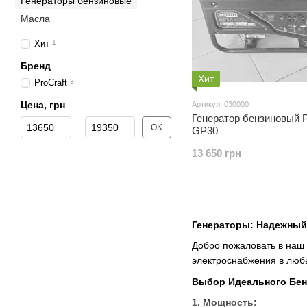
Генераторы бензиновые
Масла
Хит
1
Бренд
Хит
ProCraft
3
Цена, грн
Артикул: 030000
Генератор бензиновый P
От Цена, грн
До Цена, грн
OK
GP30
13 650 грн
Генераторы: Надежный
Добро пожаловать в наш 
электроснабжения в люб
Выбор Идеального Бен
1. Мощность: