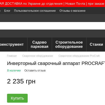
 ДОСТАВКА по Украине до отделения | Новая Почта | при заказе 
я
Блог
Пользовательское соглашение
Отзывы о магазине
Садово
Строительное
оинструмент
Станки
парковая
оборудование
Главная
Сварочное оборудование
Сварочное оборудование ProCraft
Инверторный сварочный аппарат PROCRAF
В наличии
Оставить отзыв
2 235 грн
Купить