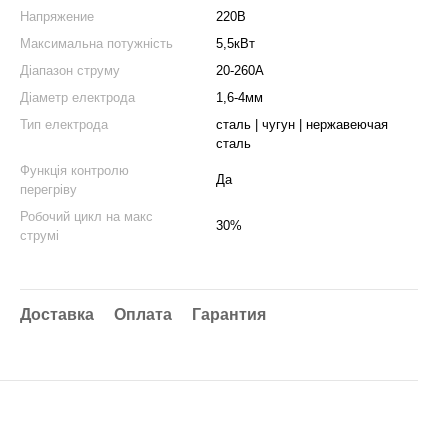
Напряжение
220В
Максимальна потужність
5,5кВт
Діапазон струму
20-260А
Діаметр електрода
1,6-4мм
Тип електрода
сталь | чугун | нержавеючая
сталь
Функція контролю
Да
перегріву
Робочий цикл на макс
30%
струмі
Доставка
Оплата
Гарантия