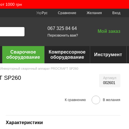
от 1000 грн
Сравнение
Укр
Рус
Желания
Вход
067 325 84 64
Мой заказ
Перезвонить вам?
Сварочное
Компрессорное
Инструмент
оборудование
оборудование
Инверторный сварочный аппарат PROCRAFT SP260
T SP260
Артикул
002601
К сравнению
В желания
Характеристики