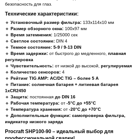
безопасность для глаз.
Технические характеристики:
🔹
Установочный размер фильтра:
133х114х10 мм
🔹
Размер обзорного окна:
100х97 мм
🔹
Время затемнения:
1/25000 сек
🔹
Светлое состояние:
DIN 4
🔹
Темное состояние:
5-9 / 9-13 DIN
🔹
Время задержки:
от быстрого до медленного,
плавная
регулировка
🔹
Чувствительность:
от низкой до высокой,
регулируемая
🔹
Количество сенсоров:
4
🔹
Рейтинг TIG AMP:
AC/DC TIG – более 5 А
🔹
Питание:
солнечная батарея + литиевая батарея
1xCR2450
🔹
Защита:
постоянная
до DIN 16
🔹
Рабочая температура:
от
-5°C до +55°C
🔹
Температура хранения:
от
-20°C до +70°C
🔹
Дополнительные функции:
самопроверка фильтра,
индикатор низкого заряда
Procraft SHP100-90 – идеальный выбор для
профессиональной сварки!