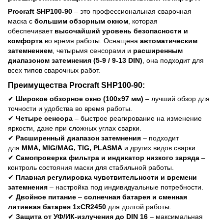
Procraft SHP100-90
– это профессиональная сварочная
маска с
большим обзорным окном
, которая
обеспечивает
высочайший уровень безопасности и
комфорта
во время работы. Оснащена
автоматическим
затемнением
, четырьмя сенсорами и
расширенным
диапазоном затемнения (5-9 / 9-13 DIN)
, она подходит для
всех типов сварочных работ.
Преимущества Procraft SHP100-90:
✔
Широкое обзорное окно (100x97 мм)
– лучший обзор для
точности и удобства во время работы.
✔
Четыре сенсора
– быстрое реагирование на изменение
яркости, даже при сложных углах сварки.
✔
Расширенный диапазон затемнения
– подходит
для
MMA, MIG/MAG, TIG, PLASMA
и других видов сварки.
✔
Самопроверка фильтра и индикатор низкого заряда
–
контроль состояния маски для стабильной работы.
✔
Плавная регулировка чувствительности и времени
затемнения
– настройка под индивидуальные потребности.
✔
Двойное питание
–
солнечная батарея и сменная
литиевая батарея 1xCR2450
для долгой работы.
✔
Защита от УФ/ИК-излучения до DIN 16
– максимальная