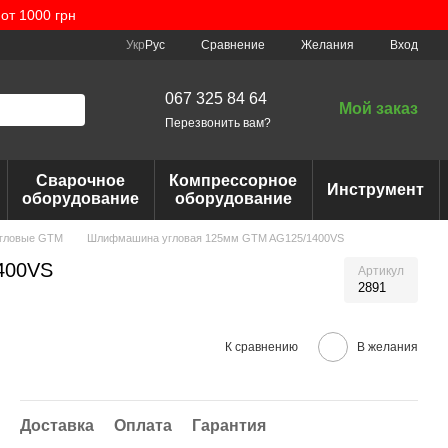
от 1000 грн
Сравнение
Укр
Рус
Желания
Вход
067 325 84 64
Мой заказ
Перезвонить вам?
Сварочное
Компрессорное
Инструмент
оборудование
оборудование
гловые GTM
Шлифмашина угловая 125мм GTM AG125/1400VS
400VS
Артикул
2891
К сравнению
В желания
Доставка
Оплата
Гарантия