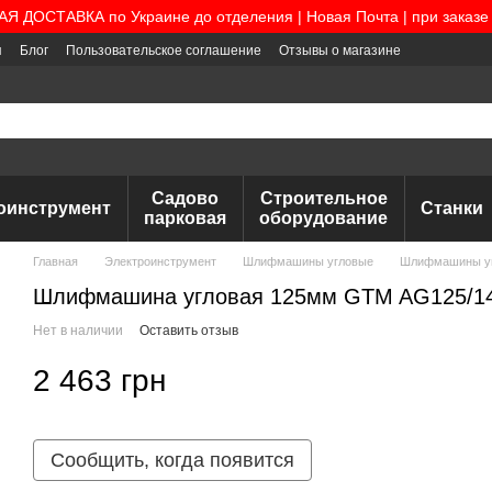
 ДОСТАВКА по Украине до отделения | Новая Почта | при заказе 
я
Блог
Пользовательское соглашение
Отзывы о магазине
Садово
Строительное
оинструмент
Станки
парковая
оборудование
Главная
Электроинструмент
Шлифмашины угловые
Шлифмашины у
Шлифмашина угловая 125мм GTM AG125/1
Нет в наличии
Оставить отзыв
2 463 грн
Сообщить, когда появится