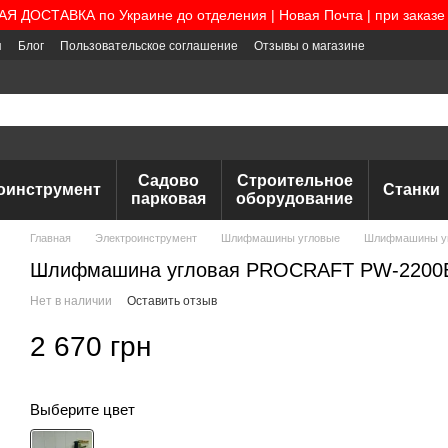
 ДОСТАВКА по Украине до отделения | Новая Почта | при заказе 
я
Блог
Пользовательское соглашение
Отзывы о магазине
Садово
Строительное
оинструмент
Станки
парковая
оборудование
Главная
Электроинструмент
Шлифмашины угловые
Шлифмашины уг
Шлифмашина угловая PROCRAFT PW-2200
Нет в наличии
Оставить отзыв
2 670 грн
Выберите цвет