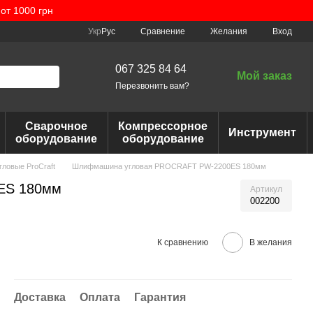
от 1000 грн
Сравнение
Укр
Рус
Желания
Вход
067 325 84 64
Мой заказ
Перезвонить вам?
Сварочное
Компрессорное
Инструмент
оборудование
оборудование
ловые ProCraft
Шлифмашина угловая PROCRAFT PW-2200ЕS 180мм
ЕS 180мм
Артикул
002200
К сравнению
В желания
Доставка
Оплата
Гарантия